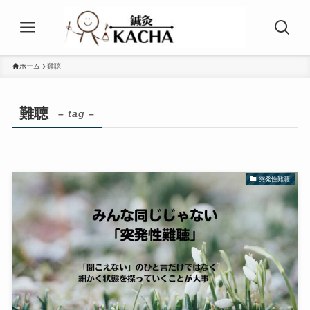
ホーム
難聴
難聴
– tag –
突発性難聴